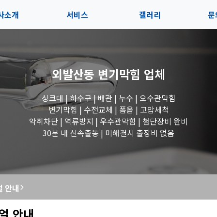
사소개
서비스
갤러리
문
인사말
서비스
전체보기
상
외발산동 변기막힘
업체
지사항
블로그
수도꼭지 작업
고
싱크대 | 하수구 | 배관 | 누수 | 오수관막힘
시는길
세면대 작업
변기막힘 | 수전교체 | 폽옵 | 고압세척
악취차단 | 역류방지 | 우수관막힘 | 첨단장비 완비
변기 작업
30분 내 신속출동 | 미해결시 출장비 없음
욕조 작업
얼 안내
싱크대 작업
얼 안내